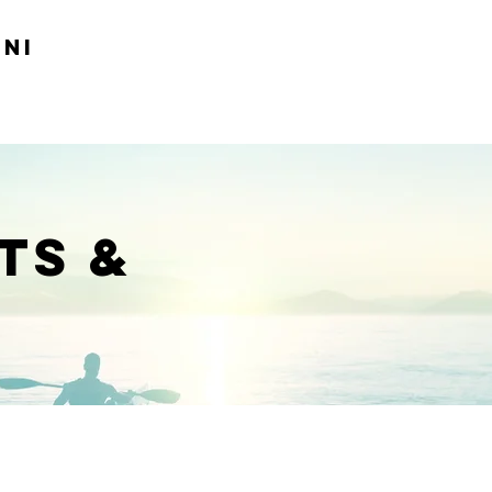
INI
TS &